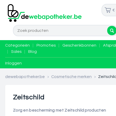
€
Categorieën
|
Promoties
|
Geschenkbonnen
|
Afspra
|
Sales
|
Blog
Inloggen
dewebapotheker.be
>
Cosmetische merken
>
Zeitschil
Zeitschild
Zorg en bescherming met Zeitschild producten