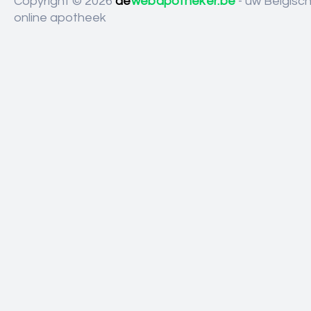
Copyright © 2026
de
webapotheker.be
- uw Belgisc
online apotheek