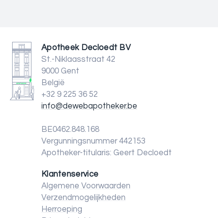
Apotheek Decloedt BV
St.-Niklaasstraat 42
9000 Gent
België
+32 9 225 36 52
info@dewebapotheker.be
BE0462.848.168
Vergunningsnummer 442153
Apotheker-titularis: Geert Decloedt
Klantenservice
Algemene Voorwaarden
Verzendmogelijkheden
Herroeping