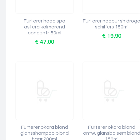
Furterer head spa
Furterer neopur sh drog
astera kalmerend
schilfers 150ml
concentr. 50ml
€ 19,90
€ 47,00
Furterer okara blond
Furterer okara blond
glansshampoo blond
ontw. glansbalsem blon
haar 200ml
150ml