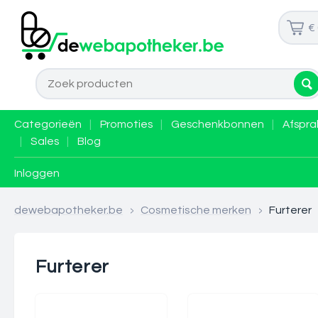
€
Categorieën
|
Promoties
|
Geschenkbonnen
|
Afspra
|
Sales
|
Blog
Inloggen
dewebapotheker.be
>
Cosmetische merken
>
Furterer
Furterer