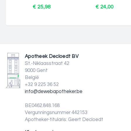
€ 25,98
€ 24,00
Apotheek Decloedt BV
St.-Niklaasstraat 42
9000 Gent
België
+32 9 225 36 52
info@dewebapotheker.be
BE0462.848.168
Vergunningsnummer 442153
Apotheker-titularis: Geert Decloedt