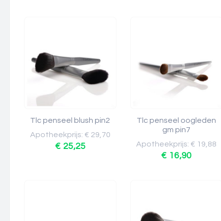
Tlc penseel blush pin2
Tlc penseel oogleden
gm pin7
Apotheekprijs: € 29,70
Apotheekprijs: € 19,88
€ 25,25
€ 16,90