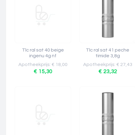
Tlc ral sat 40 beige
Tlc ral sat 41 peche
ingenu 4g nf
timide 3,8g
Apotheekprijs: € 18,00
Apotheekprijs: € 27,43
€ 15,30
€ 23,32