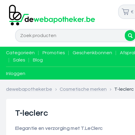
€
Categorieën
|
Promoties
|
Geschenkbonnen
|
Afspra
|
Sales
|
Blog
Inloggen
dewebapotheker.be
>
Cosmetische merken
>
T-leclerc
T-leclerc
Elegantie en verzorging met T.LeClerc