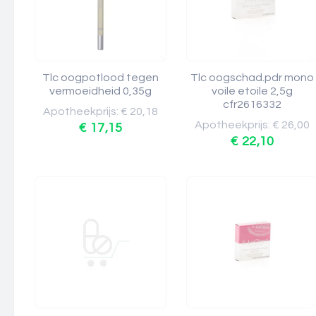
Tlc oogpotlood tegen
Tlc oogschad.pdr mono
vermoeidheid 0,35g
voile etoile 2,5g
cfr2616332
Apotheekprijs: € 20,18
Apotheekprijs: € 26,00
€ 17,15
€ 22,10