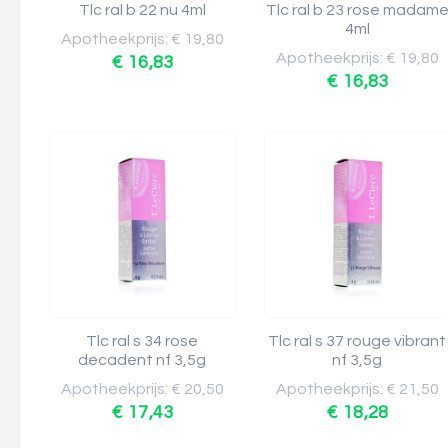
Tlc ral b 22 nu 4ml
Tlc ral b 23 rose madam
4ml
Apotheekprijs: € 19,80
Apotheekprijs: € 19,80
€ 16,83
€ 16,83
Tlc ral s 34 rose
Tlc ral s 37 rouge vibrant
decadent nf 3,5g
nf 3,5g
Apotheekprijs: € 20,50
Apotheekprijs: € 21,50
€ 17,43
€ 18,28