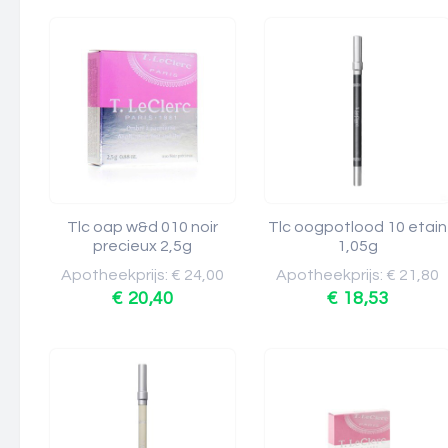
Tlc oap w&d 010 noir
Tlc oogpotlood 10 etain
precieux 2,5g
1,05g
Apotheekprijs: € 24,00
Apotheekprijs: € 21,80
€ 20,40
€ 18,53