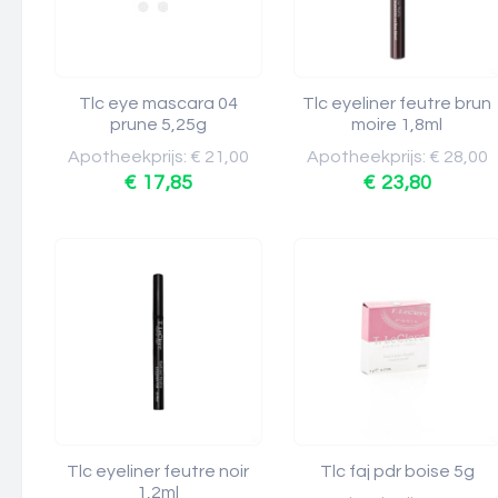
Tlc eye mascara 04
Tlc eyeliner feutre brun
prune 5,25g
moire 1,8ml
Apotheekprijs: € 21,00
Apotheekprijs: € 28,00
€ 17,85
€ 23,80
Tlc eyeliner feutre noir
Tlc faj pdr boise 5g
1,2ml