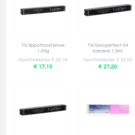
Tlc lippotlood envie
Tlc lumi perfect 04
1,05g
banane 1,5ml
Apotheekprijs: € 20,18
Apotheekprijs: € 32,00
€ 17,15
€ 27,20