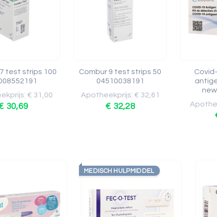
 test strips 100
Combur 9 test strips 50
Covid
008552191
04510038191
antige
new
kprijs: € 31,00
Apotheekprijs: € 32,61
Apothee
€ 30,69
€ 32,28
MEDISCH HULPMIDDEL