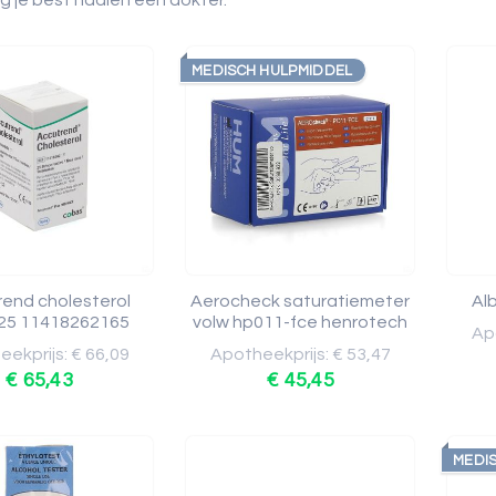
g je best nadien een dokter.
MEDISCH HULPMIDDEL
end cholesterol
Aerocheck saturatiemeter
Alb
 25 11418262165
volw hp011-fce henrotech
Apo
ekprijs: € 66,09
Apotheekprijs: € 53,47
€ 65,43
€ 45,45
MEDI