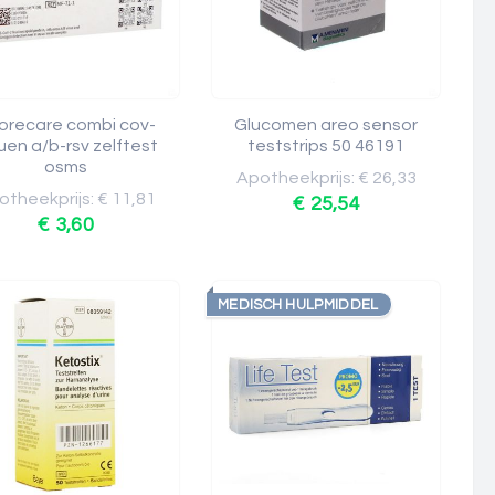
uorecare combi cov-
Glucomen areo sensor
luen a/b-rsv zelftest
teststrips 50 46191
osms
Apotheekprijs: € 26,33
theekprijs: € 11,81
€ 25,54
€ 3,60
MEDISCH HULPMIDDEL