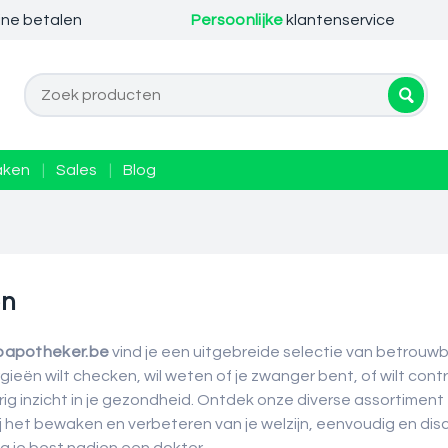
ine betalen
Persoonlijke
klantenservice
aken
|
Sales
|
Blog
en
apotheker.be
vind je een uitgebreide selectie van betrouwb
ergieën wilt checken, wil weten of je zwanger bent, of wilt con
g inzicht in je gezondheid. Ontdek onze diverse assortiment 
j het bewaken en verbeteren van je welzijn, eenvoudig en discr