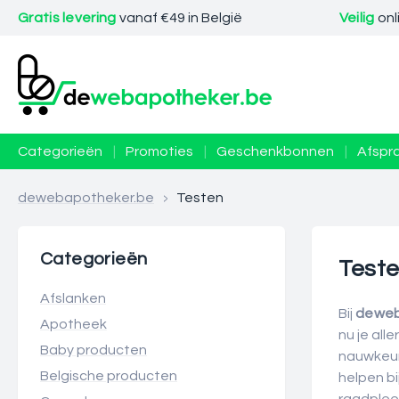
Gratis levering
vanaf €49 in België
Veilig
onl
Categorieën
|
Promoties
|
Geschenkbonnen
|
Afspr
dewebapotheker.be
>
Testen
Categorieën
Test
Afslanken
Bij
deweb
Apotheek
nu je all
Baby producten
nauwkeuri
Belgische producten
helpen bi