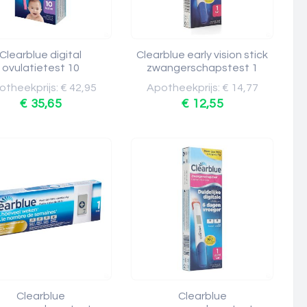
Clearblue digital
Clearblue early vision stick
ovulatietest 10
zwangerschapstest 1
theekprijs: € 42,95
Apotheekprijs: € 14,77
€ 35,65
€ 12,55
Clearblue
Clearblue