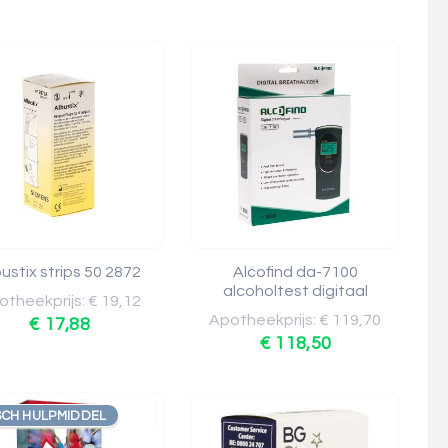
ustix strips 50 2872
Alcofind da-7100
alcoholtest digitaal
theekprijs: € 19,12
Apotheekprijs: € 119,70
€ 17,88
€ 118,50
SCH HULPMIDDEL