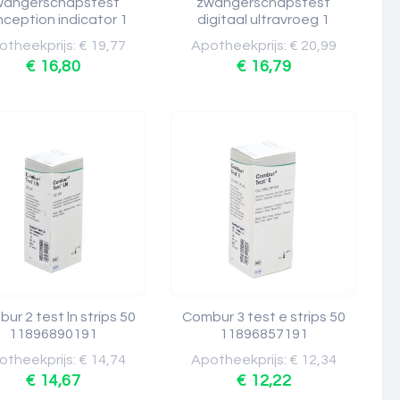
wangerschapstest
zwangerschapstest
ception indicator 1
digitaal ultravroeg 1
theekprijs: € 19,77
Apotheekprijs: € 20,99
€ 16,80
€ 16,79
ur 2 test ln strips 50
Combur 3 test e strips 50
11896890191
11896857191
theekprijs: € 14,74
Apotheekprijs: € 12,34
€ 14,67
€ 12,22