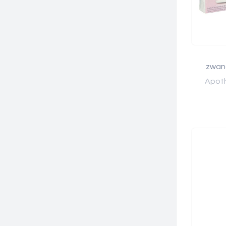
zwan
Apoth