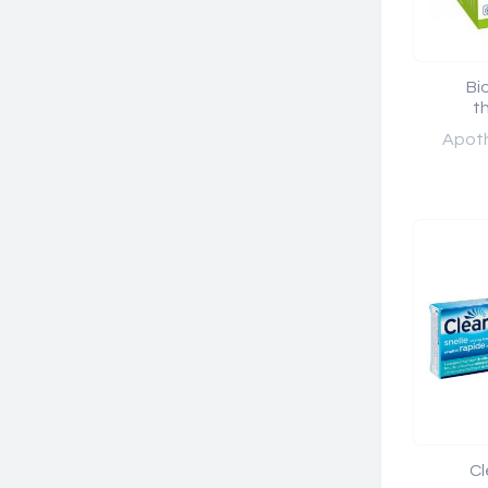
Bi
t
Apoth
Cl