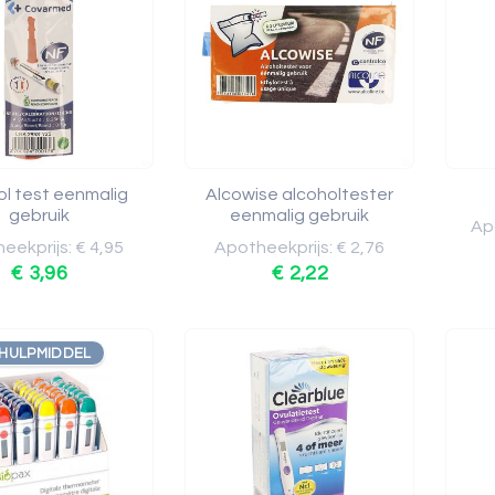
ol test eenmalig
Alcowise alcoholtester
gebruik
eenmalig gebruik
Apo
eekprijs: € 4,95
Apotheekprijs: € 2,76
€ 3,96
€ 2,22
 HULPMIDDEL