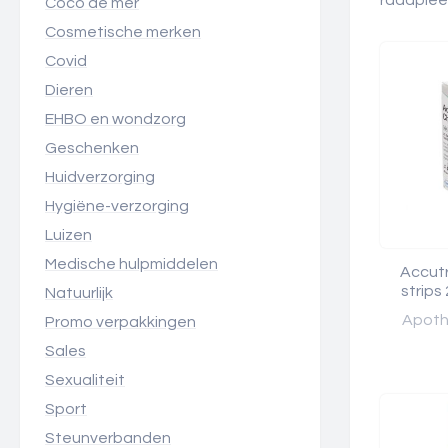
raadplee
Coco de mer
Cosmetische merken
Covid
Dieren
EHBO en wondzorg
Geschenken
Huidverzorging
Hygiëne-verzorging
Luizen
Medische hulpmiddelen
Accutr
strips
Natuurlijk
Apothe
Promo verpakkingen
Sales
Sexualiteit
Sport
Steunverbanden