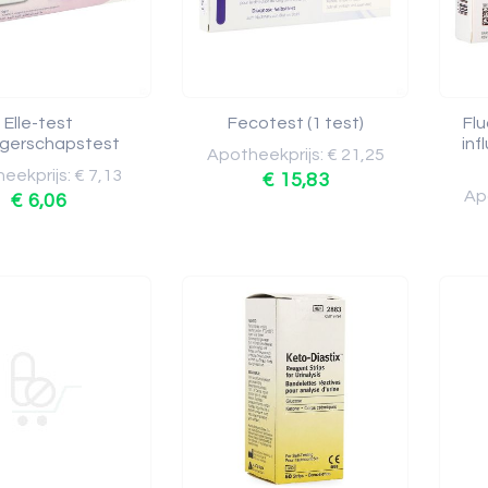
Elle-test
Fecotest (1 test)
Fl
gerschapstest
inf
Apotheekprijs: € 21,25
eekprijs: € 7,13
€ 15,83
Apo
€ 6,06