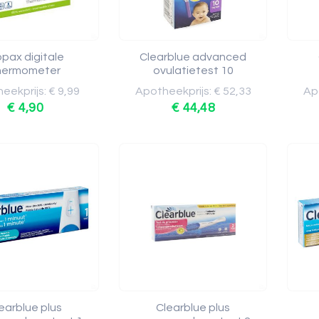
opax digitale
Clearblue advanced
hermometer
ovulatietest 10
eekprijs: € 9,99
Apotheekprijs: € 52,33
Apo
€ 4,90
€ 44,48
earblue plus
Clearblue plus