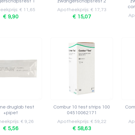
erschapstest 1
zwangerschapstest 2
z
con
ekprijs: € 11,65
Apotheekprijs: € 17,73
Apo
€ 9,90
€ 15,07
ne druglab test
Combur 10 test strips 100
Comb
+pipet
04510062171
eekprijs: € 9,26
Apotheekprijs: € 59,22
Apo
€ 5,56
€ 58,63