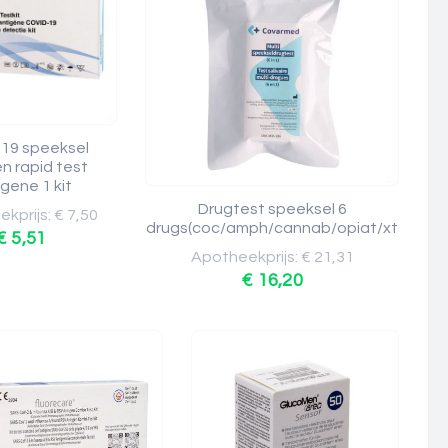
-19 speeksel
n rapid test
gene 1 kit
Drugtest speeksel 6
kprijs: € 7,50
drugs(coc/amph/cannab/opiat/xt
€ 5,51
Apotheekprijs: € 21,31
€ 16,20