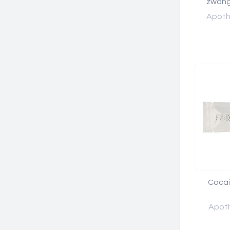
zwang
Apothe
Cocai
Apoth