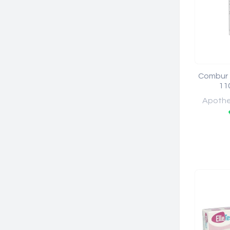
Combur 7
11
Apothee