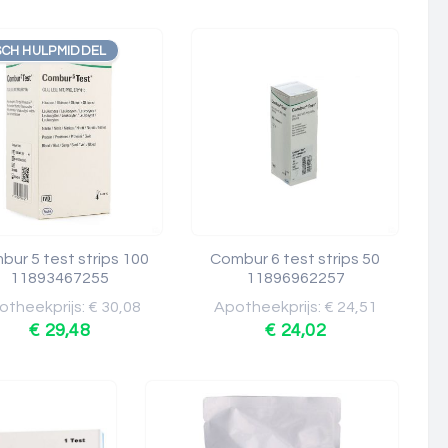
SCH HULPMIDDEL
ur 5 test strips 100
Combur 6 test strips 50
11893467255
11896962257
theekprijs: € 30,08
Apotheekprijs: € 24,51
€ 29,48
€ 24,02