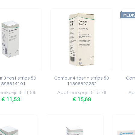
MEDI
 3 test strips 50
Combur 4 test n strips 50
Comb
1896814191
11896822252
ekprijs: € 11,59
Apotheekprijs: € 15,76
Apo
€ 11,53
€ 15,68