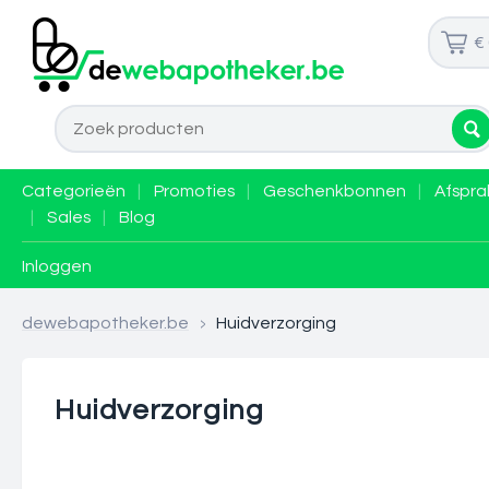
€
Categorieën
|
Promoties
|
Geschenkbonnen
|
Afspra
|
Sales
|
Blog
Inloggen
dewebapotheker.be
>
Huidverzorging
Huidverzorging