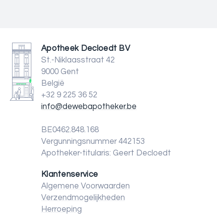
Apotheek Decloedt BV
St.-Niklaasstraat 42
9000 Gent
België
+32 9 225 36 52
info@dewebapotheker.be
BE0462.848.168
Vergunningsnummer 442153
Apotheker-titularis: Geert Decloedt
Klantenservice
Algemene Voorwaarden
Verzendmogelijkheden
Herroeping