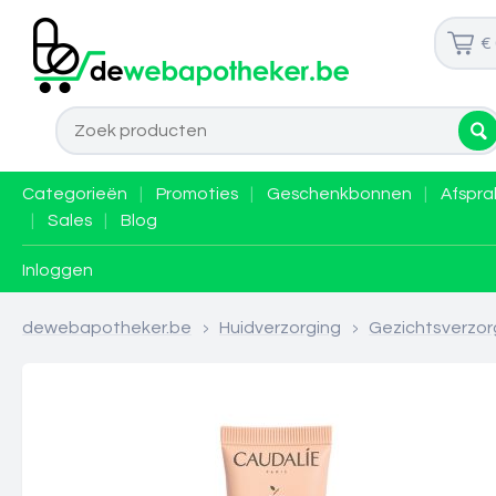
€
Categorieën
|
Promoties
|
Geschenkbonnen
|
Afspra
|
Sales
|
Blog
Inloggen
dewebapotheker.be
>
Huidverzorging
>
Gezichtsverzor