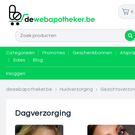
€
Categorieën
|
Promoties
|
Geschenkbonnen
|
Afspra
|
Sales
|
Blog
Inloggen
dewebapotheker.be
>
Huidverzorging
>
Gezichtsverzor
Dagverzorging