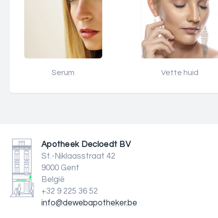
Serum
Vette huid
Apotheek Decloedt BV
St.-Niklaasstraat 42
9000 Gent
België
+32 9 225 36 52
info@dewebapotheker.be