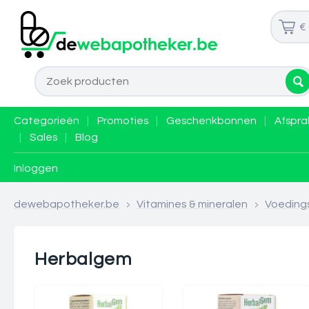
€
Categorieën
|
Promoties
|
Geschenkbonnen
|
Afspra
|
Sales
|
Blog
Inloggen
dewebapotheker.be
>
Vitamines & mineralen
>
Voeding
Herbalgem