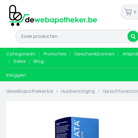
€
Categorieën
|
Promoties
|
Geschenkbonnen
|
Afspra
|
Sales
|
Blog
Inloggen
dewebapotheker.be
>
Huidverzorging
>
Gezichtsverzor