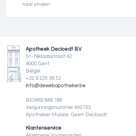
haar stralen
Apotheek Decloedt BV
St.-Niklaasstraat 42
9000 Gent
België
+32 9 225 36 52
info@dewebapotheker.be
BE0462.848.168
Vergunningsnummer 442153
Apotheker-titularis: Geert Decloedt
Klantenservice
Algemene Voorwaarden