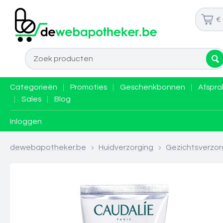
€
Categorieën
|
Promoties
|
Geschenkbonnen
|
Afspra
|
Sales
|
Blog
Inloggen
dewebapotheker.be
>
Huidverzorging
>
Gezichtsverzor