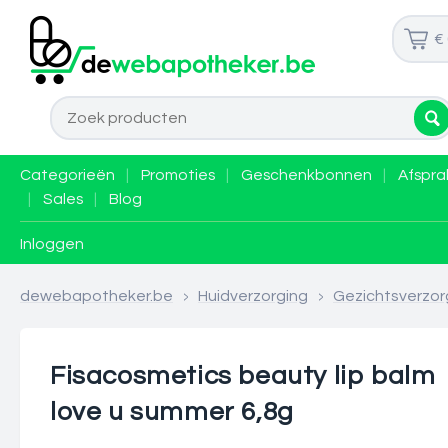
€
Categorieën
|
Promoties
|
Geschenkbonnen
|
Afspra
|
Sales
|
Blog
Inloggen
dewebapotheker.be
>
Huidverzorging
>
Gezichtsverzor
Fisacosmetics beauty lip balm
love u summer 6,8g