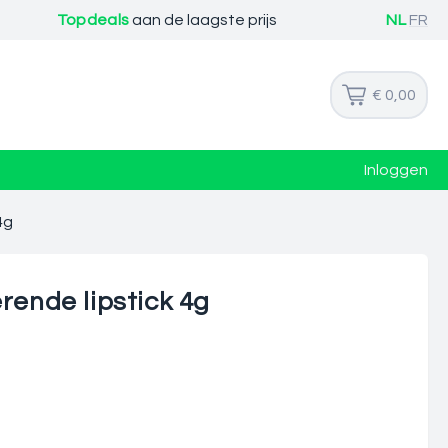
Topdeals
aan de laagste prijs
NL
FR
€ 0,00
Inloggen
4g
rende lipstick 4g