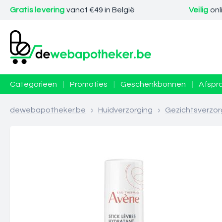
Gratis levering
vanaf €49 in België
Veilig
onl
Categorieën
|
Promoties
|
Geschenkbonnen
|
Afspr
dewebapotheker.be
>
Huidverzorging
>
Gezichtsverzor