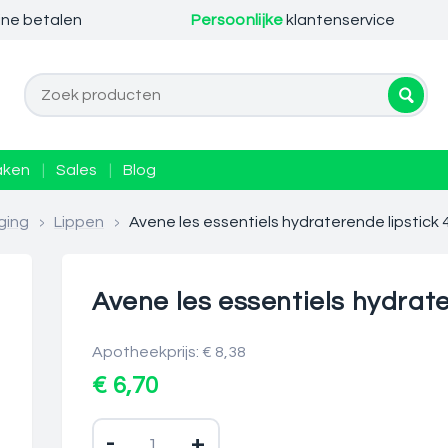
ine betalen
Persoonlijke
klantenservice
aken
|
Sales
|
Blog
ging
>
Lippen
>
Avene les essentiels hydraterende lipstick 
Avene les essentiels hydrate
Apotheekprijs: € 8,38
€ 6,70
-
+