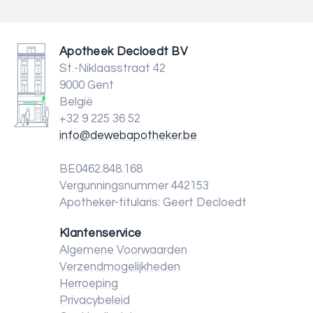
Apotheek Decloedt BV
St.-Niklaasstraat 42
9000 Gent
België
+32 9 225 36 52
info@dewebapotheker.be
BE0462.848.168
Vergunningsnummer 442153
Apotheker-titularis: Geert Decloedt
Klantenservice
Algemene Voorwaarden
Verzendmogelijkheden
Herroeping
Privacybeleid