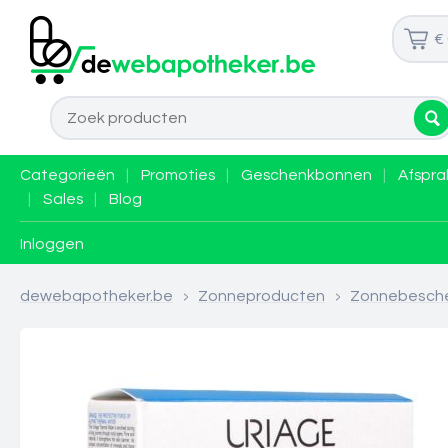
€
Categorieën
|
Promoties
|
Geschenkbonnen
|
Afspra
|
Sales
|
Blog
Inloggen
dewebapotheker.be
>
Zonneproducten
>
Zonnebesch