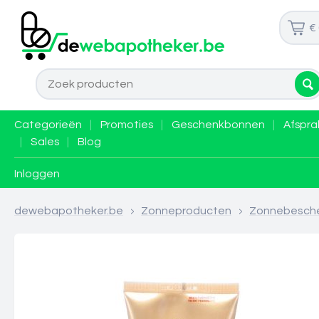
€
Categorieën
|
Promoties
|
Geschenkbonnen
|
Afspra
|
Sales
|
Blog
Inloggen
dewebapotheker.be
>
Zonneproducten
>
Zonnebesch