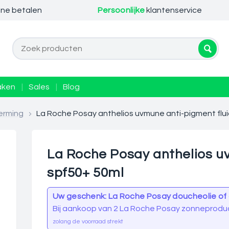
ine betalen
Persoonlijke
klantenservice
aken
|
Sales
|
Blog
erming
>
La Roche Posay anthelios uvmune anti-pigment flu
La Roche Posay anthelios u
spf50+ 50ml
Uw geschenk: La Roche Posay doucheolie of
Bij aankoop van 2 La Roche Posay zonneprodu
zolang de voorraad strekt