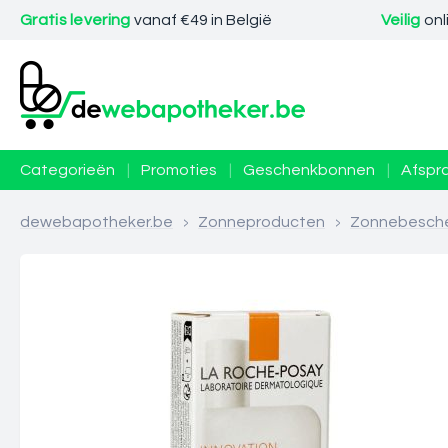
Gratis levering
vanaf €49 in België
Veilig
onl
Categorieën
|
Promoties
|
Geschenkbonnen
|
Afspr
dewebapotheker.be
>
Zonneproducten
>
Zonnebesch