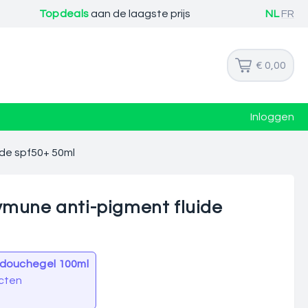
Topdeals
aan de laagste prijs
NL
FR
€ 0,00
Inloggen
ide spf50+ 50ml
vmune anti-pigment fluide
 douchegel 100ml
cten