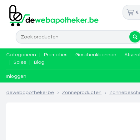
€
Categorieën
|
Promoties
|
Geschenkbonnen
|
Afspra
|
Sales
|
Blog
Inloggen
dewebapotheker.be
>
Zonneproducten
>
Zonnebesch