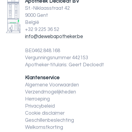
Apotheek Decloedt BV
St.-Niklaasstraat 42
9000 Gent
België
+32 9 225 36 52
info@dewebapotheker.be
BE0462.848.168
Vergunningsnummer 442153
Apotheker-titularis: Geert Decloedt
Klantenservice
Algemene Voorwaarden
Verzendmogelijkheden
Herroeping
Privacybeleid
Cookie disclaimer
Geschillenbeslechting
Welkomstkorting