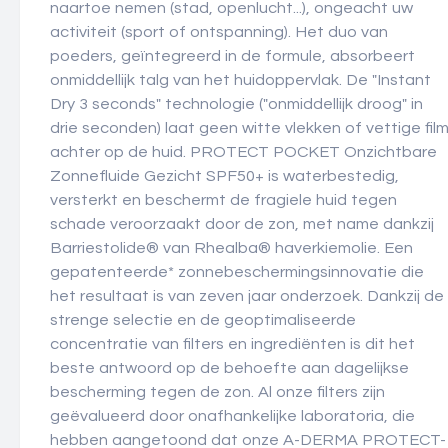
naartoe nemen (stad, openlucht...), ongeacht uw
activiteit (sport of ontspanning). Het duo van
poeders, geïntegreerd in de formule, absorbeert
onmiddellijk talg van het huidoppervlak. De "Instant
Dry 3 seconds" technologie ("onmiddellijk droog" in
drie seconden) laat geen witte vlekken of vettige fil
achter op de huid. PROTECT POCKET Onzichtbare
Zonnefluide Gezicht SPF50+ is waterbestedig,
versterkt en beschermt de fragiele huid tegen
schade veroorzaakt door de zon, met name dankzij
Barriestolide® van Rhealba® haverkiemolie. Een
gepatenteerde* zonnebeschermingsinnovatie die
het resultaat is van zeven jaar onderzoek. Dankzij de
strenge selectie en de geoptimaliseerde
concentratie van filters en ingrediënten is dit het
beste antwoord op de behoefte aan dagelijkse
bescherming tegen de zon. Al onze filters zijn
geëvalueerd door onafhankelijke laboratoria, die
hebben aangetoond dat onze A-DERMA PROTECT-