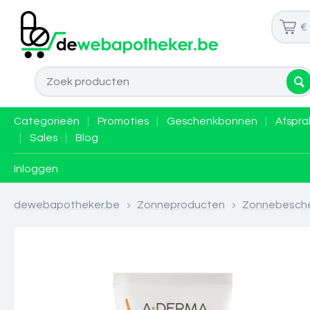
€
Categorieën
|
Promoties
|
Geschenkbonnen
|
Afspra
|
Sales
|
Blog
Inloggen
dewebapotheker.be
>
Zonneproducten
>
Zonnebesch