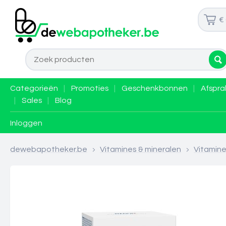
€
Categorieën
|
Promoties
|
Geschenkbonnen
|
Afspra
|
Sales
|
Blog
Inloggen
dewebapotheker.be
>
Vitamines & mineralen
>
Vitamin