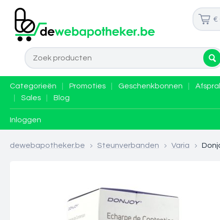
€
Categorieën
|
Promoties
|
Geschenkbonnen
|
Afspra
|
Sales
|
Blog
Inloggen
dewebapotheker.be
>
Steunverbanden
>
Varia
>
Donjo