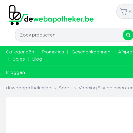
€
Categorieën
|
Promoties
|
Geschenkbonnen
|
Afspra
|
Sales
|
Blog
Inloggen
dewebapotheker.be
>
Sport
>
Voeding & supplemente