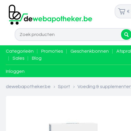
€
Categorieën
|
Promoties
|
Geschenkbonnen
|
Afspra
|
Sales
|
Blog
Inloggen
dewebapotheker.be
>
Sport
>
Voeding & supplemente