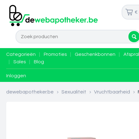
€
Categorieën
|
Promoties
|
Geschenkbonnen
|
Afspra
|
Sales
|
Blog
Inloggen
dewebapotheker.be
>
Sexualiteit
>
Vruchtbaarheid
>