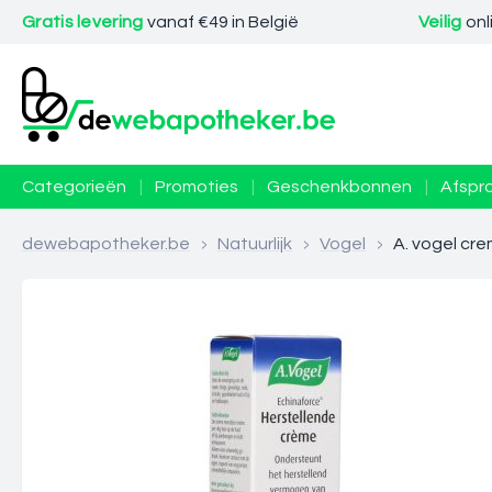
Gratis levering
vanaf €49 in België
Veilig
onl
Categorieën
|
Promoties
|
Geschenkbonnen
|
Afspr
dewebapotheker.be
>
Natuurlijk
>
Vogel
>
A. vogel cr