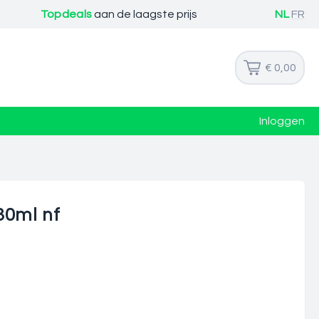
Topdeals
aan de laagste prijs
NL
FR
€ 0,00
Inloggen
30ml nf