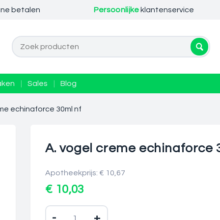
ine betalen
Persoonlijke
klantenservice
aken
|
Sales
|
Blog
eme echinaforce 30ml nf
A. vogel creme echinaforce 
Apotheekprijs: € 10,67
€ 10,03
-
+