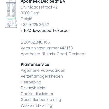
Apotheek Decloedt BV
St.-Niklaasstraat 42
9000 Gent
België
+32 9 225 36 52
info@dewebapotheker.be
BE0462.848.168
Vergunningsnummer 442153
Apotheker-titularis: Geert Decloedt
Klantenservice
Algemene Voorwaarden
Verzendmogelijkheden
Herroeping
Privacybeleid
Cookie disclaimer
Geschillenbeslechting
Welkomstkorting