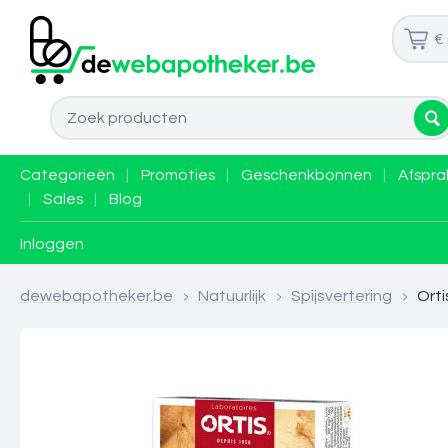
€
Categorieën
|
Promoties
|
Geschenkbonnen
|
Afspra
|
Sales
|
Blog
Inloggen
dewebapotheker.be
>
Natuurlijk
>
Spijsvertering
>
Ort