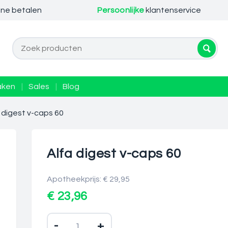
ine betalen
Persoonlijke
klantenservice
aken
|
Sales
|
Blog
 digest v-caps 60
Alfa digest v-caps 60
Apotheekprijs: € 29,95
€ 23,96
-
+