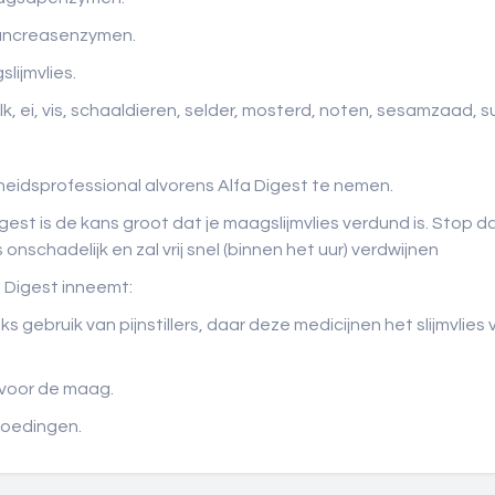
 pancreasenzymen.
lijmvlies.
, ei, vis, schaaldieren, selder, mosterd, noten, sesamzaad, su
heidsprofessional alvorens Alfa Digest te nemen.
gest is de kans groot dat je maagslijmvlies verdund is. Stop d
 onschadelijk en zal vrij snel (binnen het uur) verdwijnen
 Digest inneemt:
s gebruik van pijnstillers, daar deze medicijnen het slijmvl
voor de maag.
loedingen.