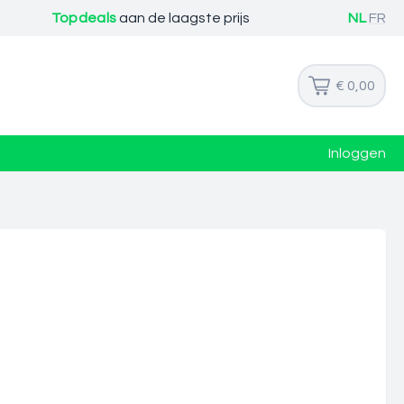
Topdeals
aan de laagste prijs
NL
FR
€ 0,00
Inloggen