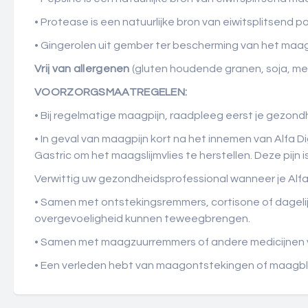
• Protease is een natuurlijke bron van eiwitsplitsend
• Gingerolen uit gember ter bescherming van het maags
Vrij van allergenen
(gluten houdende granen, soja, melk
VOORZORGSMAATREGELEN:
• Bij regelmatige maagpijn, raadpleeg eerst je gezond
• In geval van maagpijn kort na het innemen van Alfa Di
Gastric om het maagslijmvlies te herstellen. Deze pijn is
Verwittig uw gezondheidsprofessional wanneer je Alfa
• Samen met ontstekingsremmers, cortisone of dagelijk
overgevoeligheid kunnen teweegbrengen.
• Samen met maagzuurremmers of andere medicijnen 
• Een verleden hebt van maagontstekingen of maagb