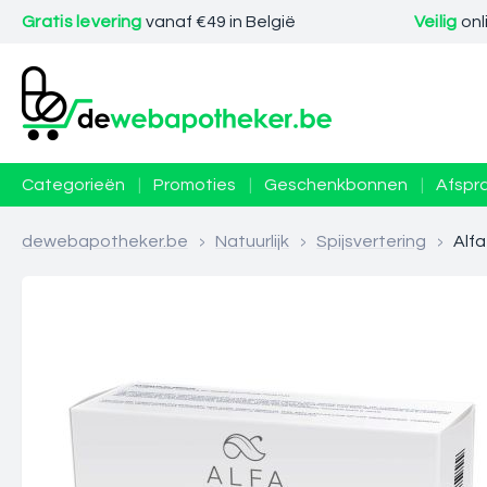
Gratis levering
vanaf €49 in België
Veilig
onl
Categorieën
|
Promoties
|
Geschenkbonnen
|
Afspr
dewebapotheker.be
>
Natuurlijk
>
Spijsvertering
>
Alfa