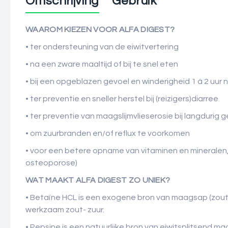
Omschrijving
Gebruik
WAAROM KIEZEN VOOR ALFA DIGEST?
• ter ondersteuning van de eiwitvertering
• na een zware maaltijd of bij te snel eten
• bij een opgeblazen gevoel en winderigheid 1 à 2 uur 
• ter preventie en sneller herstel bij (reizigers)diarree
• ter preventie van maagslijmvlieserosie bij langdurig
• om zuurbranden en/of reflux te voorkomen
• voor een betere opname van vitaminen en mineralen,
osteoporose)
WAT MAAKT ALFA DIGEST ZO UNIEK?
• Betaïne HCL is een exogene bron van maagsap (zoutz
werkzaam zout- zuur.
• Pepsine is een natuurlijke bron van eiwitsplitsend