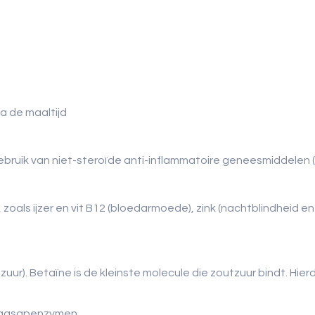
na de maaltijd
 gebruik van niet-steroïde anti-inflammatoire geneesmiddelen 
 zoals ijzer en vit B12 (bloedarmoede), zink (nachtblindhei
uur). Betaïne is de kleinste molecule die zoutzuur bindt. H
 maagsapenzymen.