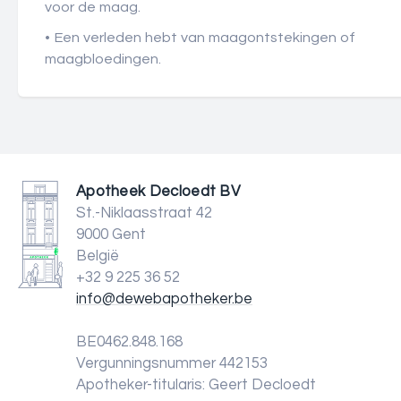
voor de maag.
• Een verleden hebt van maagontstekingen of
maagbloedingen.
Apotheek Decloedt BV
St.-Niklaasstraat 42
9000 Gent
België
+32 9 225 36 52
info@dewebapotheker.be
BE0462.848.168
Vergunningsnummer 442153
Apotheker-titularis: Geert Decloedt