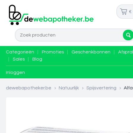
€
Categorieën
|
Promoties
|
Geschenkbonnen
|
Afspra
|
Sales
|
Blog
Inloggen
dewebapotheker.be
>
Natuurlijk
>
Spijsvertering
>
Alfa