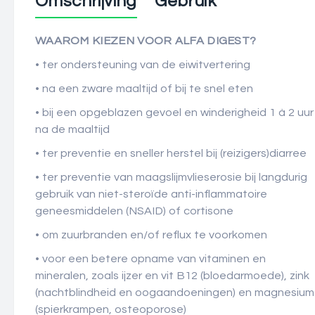
Omschrijving
Gebruik
WAAROM KIEZEN VOOR ALFA DIGEST?
• ter ondersteuning van de eiwitvertering
• na een zware maaltijd of bij te snel eten
• bij een opgeblazen gevoel en winderigheid 1 à 2 uur
na de maaltijd
• ter preventie en sneller herstel bij (reizigers)diarree
• ter preventie van maagslijmvlieserosie bij langdurig
gebruik van niet-steroïde anti-inflammatoire
geneesmiddelen (NSAID) of cortisone
• om zuurbranden en/of reflux te voorkomen
• voor een betere opname van vitaminen en
mineralen, zoals ijzer en vit B12 (bloedarmoede), zink
(nachtblindheid en oogaandoeningen) en magnesium
(spierkrampen, osteoporose)