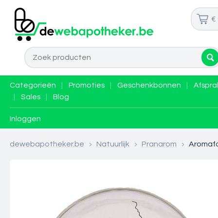
€
Categorieën
|
Promoties
|
Geschenkbonnen
|
Afspra
|
Sales
|
Blog
Inloggen
dewebapotheker.be
>
Natuurlijk
>
Pranarom
>
Aromafo