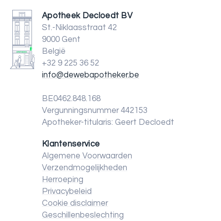
Apotheek Decloedt BV
St.-Niklaasstraat 42
9000 Gent
België
+32 9 225 36 52
info@dewebapotheker.be
BE0462.848.168
Vergunningsnummer 442153
Apotheker-titularis: Geert Decloedt
Klantenservice
Algemene Voorwaarden
Verzendmogelijkheden
Herroeping
Privacybeleid
Cookie disclaimer
Geschillenbeslechting