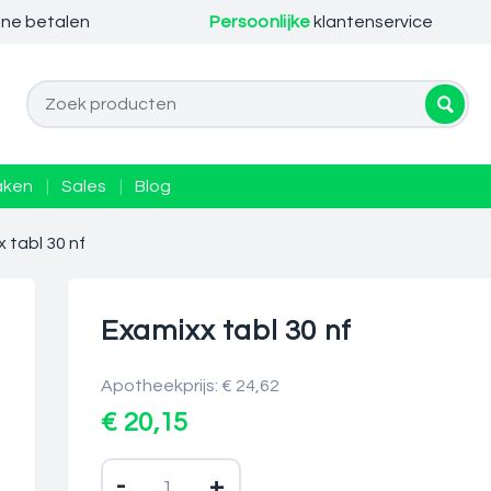
ine betalen
Persoonlijke
klantenservice
aken
|
Sales
|
Blog
 tabl 30 nf
Examixx tabl 30 nf
Apotheekprijs: € 24,62
€ 20,15
-
+