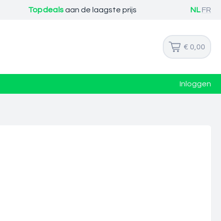
Topdeals
aan de laagste prijs
NL
FR
€ 0,00
Inloggen