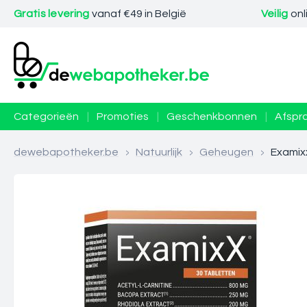
Gratis levering
vanaf €49 in België
Veilig
onl
Categorieën
|
Promoties
|
Geschenkbonnen
|
Afspr
dewebapotheker.be
>
Natuurlijk
>
Geheugen
>
Examixx