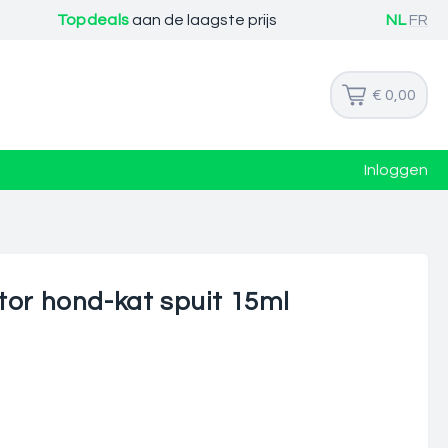
Topdeals
aan de laagste prijs
NL
FR
€ 0,00
Inloggen
tor hond-kat spuit 15ml