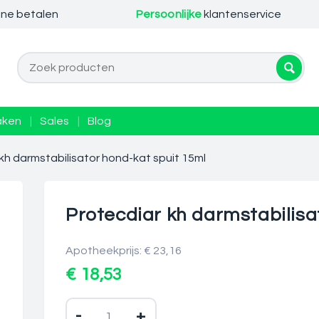
ine betalen
Persoonlijke
klantenservice
aken
|
Sales
|
Blog
kh darmstabilisator hond-kat spuit 15ml
Protecdiar kh darmstabilisa
Apotheekprijs: € 23,16
€ 18,53
-
+