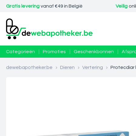
Gratis levering
vanaf €49 in België
Veilig
onl
Categorieën
|
Promoties
|
Geschenkbonnen
|
Afspr
dewebapotheker.be
>
Dieren
>
Vertering
>
Protecdiar 