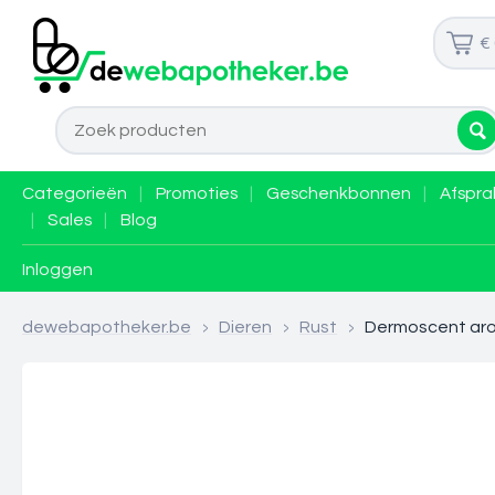
€
Categorieën
|
Promoties
|
Geschenkbonnen
|
Afspra
|
Sales
|
Blog
Inloggen
dewebapotheker.be
>
Dieren
>
Rust
>
Dermoscent ar