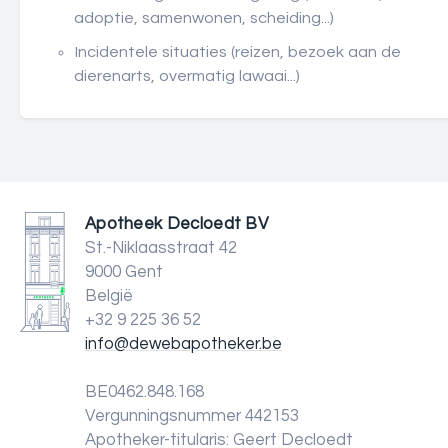
adoptie, samenwonen, scheiding...)
Incidentele situaties (reizen, bezoek aan de
dierenarts, overmatig lawaai...)
Apotheek Decloedt BV
St.-Niklaasstraat 42
9000 Gent
België
+32 9 225 36 52
info@dewebapotheker.be
BE0462.848.168
Vergunningsnummer 442153
Apotheker-titularis: Geert Decloedt