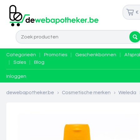
€
Categorieën
|
Promoties
|
Geschenkbonnen
|
Afspra
|
Sales
|
Blog
Inloggen
dewebapotheker.be
>
Cosmetische merken
>
Weleda