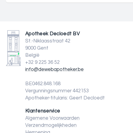
Apotheek Decloedt BV
St.-Niklaasstraat 42
9000 Gent
België
+32 9 225 36 52
info@dewebapotheker.be
BE0462.848.168
Vergunningsnummer 442153
Apotheker-titularis: Geert Decloedt
Klantenservice
Algemene Voorwaarden
Verzendmogelijkheden
Herroeping