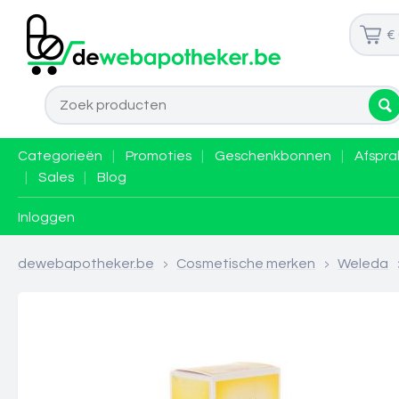
€
Categorieën
|
Promoties
|
Geschenkbonnen
|
Afspra
|
Sales
|
Blog
Inloggen
dewebapotheker.be
>
Cosmetische merken
>
Weleda