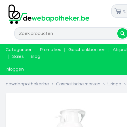
€
Categorieën
|
Promoties
|
Geschenkbonnen
|
Afspra
|
Sales
|
Blog
Inloggen
dewebapotheker.be
>
Cosmetische merken
>
Uriage
>