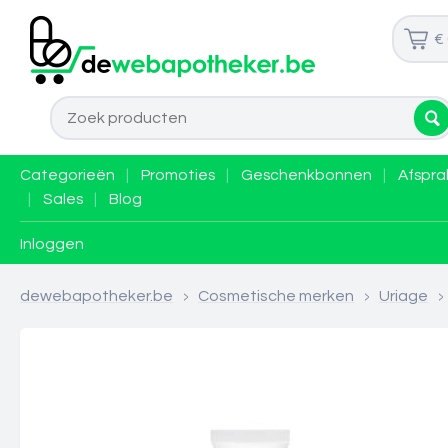
€
Categorieën
|
Promoties
|
Geschenkbonnen
|
Afspra
|
Sales
|
Blog
Inloggen
dewebapotheker.be
>
Cosmetische merken
>
Uriage
>