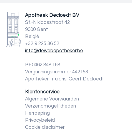
Apotheek Decloedt BV
St.-Niklaasstraat 42
9000 Gent
België
+32 9 225 36 52
info@dewebapotheker.be
BE0462.848.168
Vergunningsnummer 442153
Apotheker-titularis: Geert Decloedt
Klantenservice
Algemene Voorwaarden
Verzendmogelijkheden
Herroeping
Privacybeleid
Cookie disclaimer