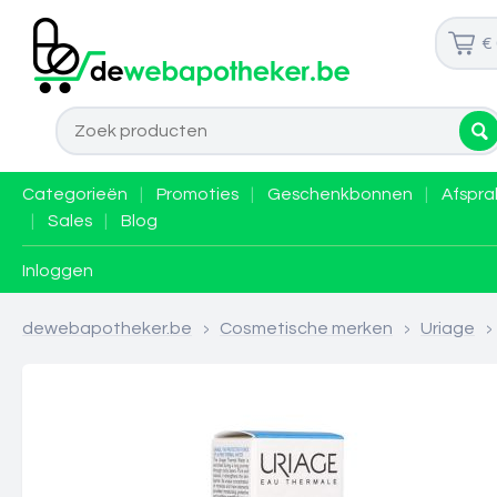
€
Categorieën
|
Promoties
|
Geschenkbonnen
|
Afspra
|
Sales
|
Blog
Inloggen
dewebapotheker.be
>
Cosmetische merken
>
Uriage
>