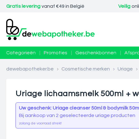
Gratis levering
vanaf €49 in België
Veilig
onl
Categorieën
|
Promoties
|
Geschenkbonnen
|
Afspr
dewebapotheker.be
>
Cosmetische merken
>
Uriage
>
Uriage lichaamsmelk 500ml + 
Uw geschenk: Uriage cleanser 50ml & bodymilk 50m
Bij aankoop van 2 geselecteerde uriage producten
zolang de voorraad strekt