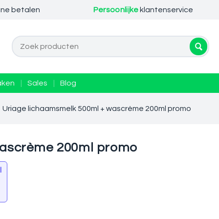
ine betalen
Persoonlijke
klantenservice
aken
|
Sales
|
Blog
Uriage lichaamsmelk 500ml + wascrème 200ml promo
wascrème 200ml promo
l