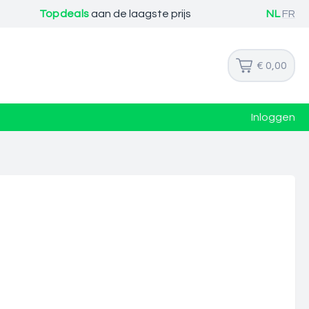
Topdeals
aan de laagste prijs
NL
FR
€ 0,00
Inloggen