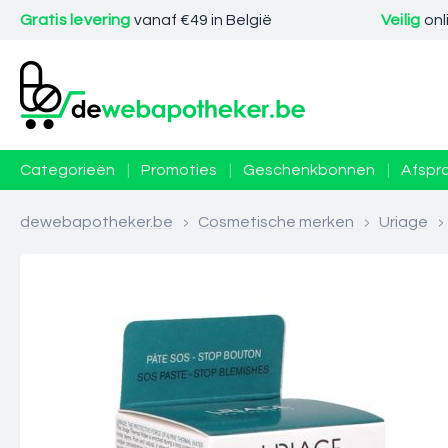
Gratis levering
vanaf €49 in België
Veilig
onl
Categorieën
|
Promoties
|
Geschenkbonnen
|
Afspr
dewebapotheker.be
>
Cosmetische merken
>
Uriage
>