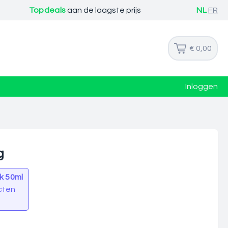
Topdeals
aan de laagste prijs
NL
FR
€ 0,00
Inloggen
g
k 50ml
cten