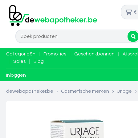
€
Categorieën
|
Promoties
|
Geschenkbonnen
|
Afspra
|
Sales
|
Blog
Inloggen
dewebapotheker.be
>
Cosmetische merken
>
Uriage
>