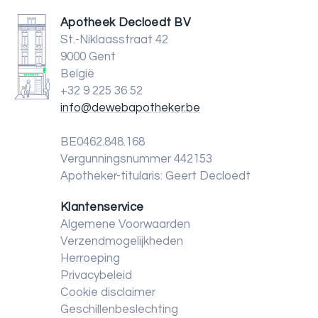
Apotheek Decloedt BV
St.-Niklaasstraat 42
9000 Gent
België
+32 9 225 36 52
info@dewebapotheker.be
BE0462.848.168
Vergunningsnummer 442153
Apotheker-titularis: Geert Decloedt
Klantenservice
Algemene Voorwaarden
Verzendmogelijkheden
Herroeping
Privacybeleid
Cookie disclaimer
Geschillenbeslechting