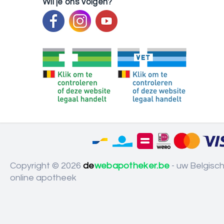
Wil je ons volgen?
Copyright © 2026
de
webapotheker.be
- uw Belgisc
online apotheek