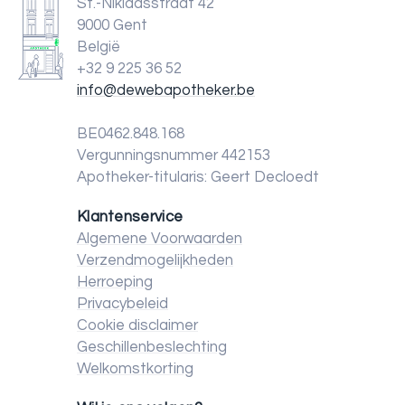
St.-Niklaasstraat 42
9000 Gent
België
+32 9 225 36 52
info@dewebapotheker.be
BE0462.848.168
Vergunningsnummer 442153
Apotheker-titularis: Geert Decloedt
Klantenservice
Algemene Voorwaarden
Verzendmogelijkheden
Herroeping
Privacybeleid
Cookie disclaimer
Geschillenbeslechting
Welkomstkorting