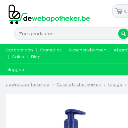
€
Categorieën
|
Promoties
|
Geschenkbonnen
|
Afspra
|
Sales
|
Blog
Inloggen
dewebapotheker.be
>
Cosmetische merken
>
Uriage
>