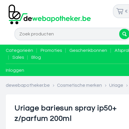
€
Categorieën
|
Promoties
|
Geschenkbonnen
|
Afspra
|
Sales
|
Blog
Inloggen
dewebapotheker.be
>
Cosmetische merken
>
Uriage
>
Uriage bariesun spray ip50+
z/parfum 200ml