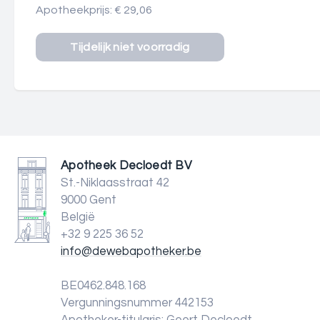
Apotheekprijs: € 29,06
Apotheek Decloedt BV
St.-Niklaasstraat 42
9000 Gent
België
+32 9 225 36 52
info@dewebapotheker.be
BE0462.848.168
Vergunningsnummer 442153