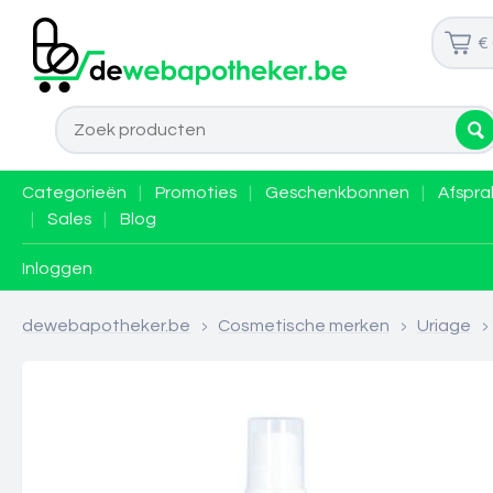
€
Categorieën
|
Promoties
|
Geschenkbonnen
|
Afspra
|
Sales
|
Blog
Inloggen
dewebapotheker.be
>
Cosmetische merken
>
Uriage
>