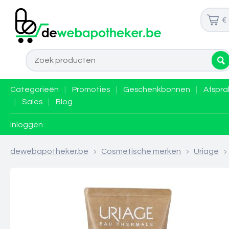
€
Categorieën
|
Promoties
|
Geschenkbonnen
|
Afspra
|
Sales
|
Blog
Inloggen
dewebapotheker.be
>
Cosmetische merken
>
Uriage
>