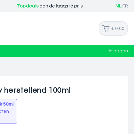
Topdeals
aan de laagste prijs
NL
FR
€ 0,00
Inloggen
 herstellend 100ml
k 50ml
cten