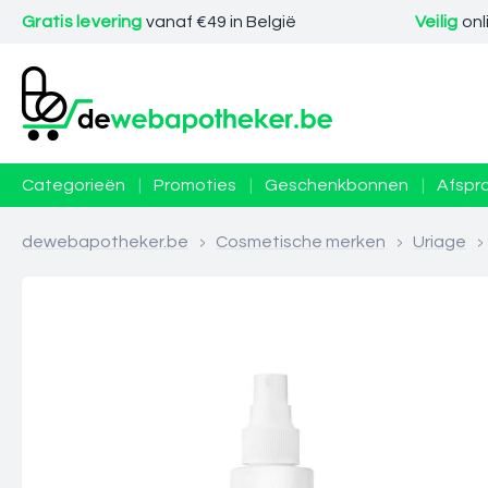
Gratis levering
vanaf €49 in België
Veilig
onl
Categorieën
|
Promoties
|
Geschenkbonnen
|
Afspr
dewebapotheker.be
>
Cosmetische merken
>
Uriage
>