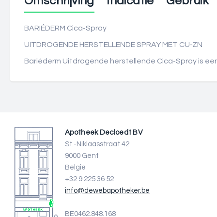
Omschrijving
Indicatie
Gebruik
BARIÉDERM Cica-Spray
UITDROGENDE HERSTELLENDE SPRAY MET CU-ZN
Bariéderm Uitdrogende herstellende Cica-Spray is een
Apotheek Decloedt BV
St.-Niklaasstraat 42
9000 Gent
België
+32 9 225 36 52
info@dewebapotheker.be
BE0462.848.168