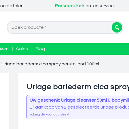
ine betalen
Persoonlijke
klantenservice
aken
|
Sales
|
Blog
Uriage bariederm cica spray herstellend 100ml
Uriage bariederm cica spray
Uw geschenk: Uriage cleanser 50ml & bodymil
Bij aankoop van 2 geselecteerde uriage produ
zolang de voorraad strekt