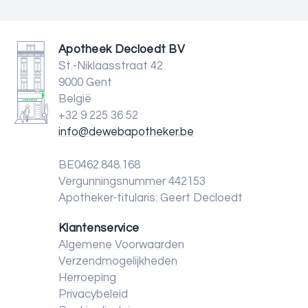
Apotheek Decloedt BV
St.-Niklaasstraat 42
9000 Gent
België
+32 9 225 36 52
info@dewebapotheker.be
BE0462.848.168
Vergunningsnummer 442153
Apotheker-titularis: Geert Decloedt
Klantenservice
Algemene Voorwaarden
Verzendmogelijkheden
Herroeping
Privacybeleid