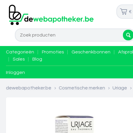
€
Categorieën
|
Promoties
|
Geschenkbonnen
|
Afspra
|
Sales
|
Blog
Inloggen
dewebapotheker.be
>
Cosmetische merken
>
Uriage
>