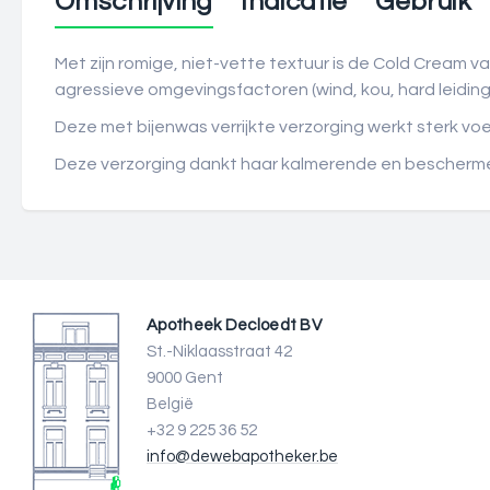
Omschrijving
Indicatie
Gebruik
Met zijn romige, niet-vette textuur is de Cold Cream
agressieve omgevingsfactoren (wind, kou, hard leidingw
Deze met bijenwas verrijkte verzorging werkt sterk v
Deze verzorging dankt haar kalmerende en bescherme
Apotheek Decloedt BV
St.-Niklaasstraat 42
9000 Gent
België
+32 9 225 36 52
info@dewebapotheker.be