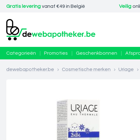
Gratis levering
vanaf €49 in België
Veilig
onl
Categorieën
|
Promoties
|
Geschenkbonnen
|
Afspr
dewebapotheker.be
>
Cosmetische merken
>
Uriage
>