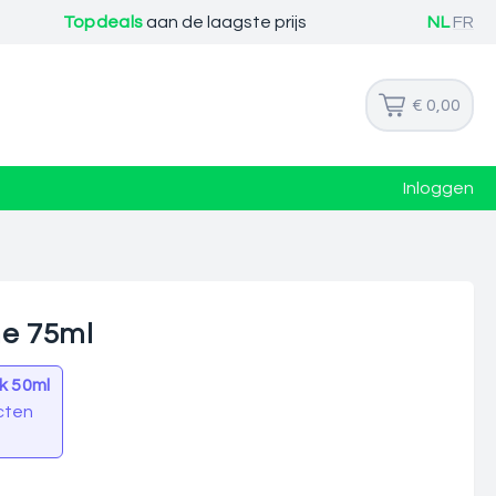
Topdeals
aan de laagste prijs
NL
FR
€ 0,00
Inloggen
me 75ml
k 50ml
cten