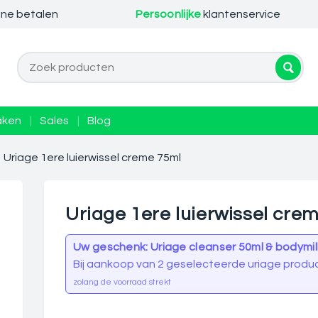
ine betalen
Persoonlijke
klantenservice
aken
|
Sales
|
Blog
Uriage 1ere luierwissel creme 75ml
Uriage 1ere luierwissel cre
Uw geschenk: Uriage cleanser 50ml & bodymil
Bij aankoop van 2 geselecteerde uriage produ
zolang de voorraad strekt