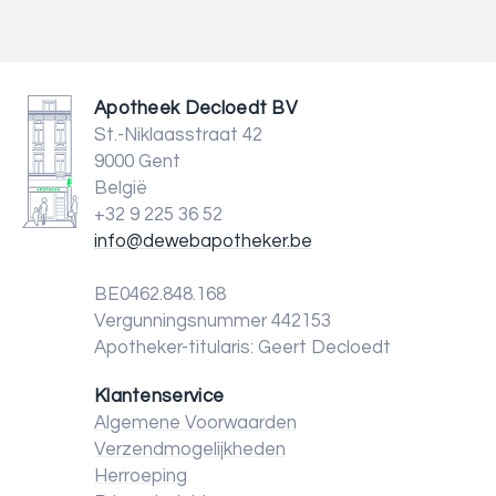
Apotheek Decloedt BV
St.-Niklaasstraat 42
9000 Gent
België
+32 9 225 36 52
info@dewebapotheker.be
BE0462.848.168
Vergunningsnummer 442153
Apotheker-titularis: Geert Decloedt
Klantenservice
Algemene Voorwaarden
Verzendmogelijkheden
Herroeping