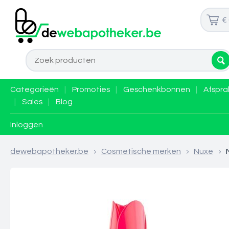
€
Categorieën
|
Promoties
|
Geschenkbonnen
|
Afspra
|
Sales
|
Blog
Inloggen
dewebapotheker.be
>
Cosmetische merken
>
Nuxe
>