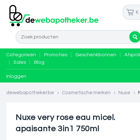
€
Categorieën
|
Promoties
|
Geschenkbonnen
|
Afspra
|
Sales
|
Blog
Inloggen
dewebapotheker.be
>
Cosmetische merken
>
Nuxe
>
Nuxe very rose eau micel.
apaisante 3in1 750ml