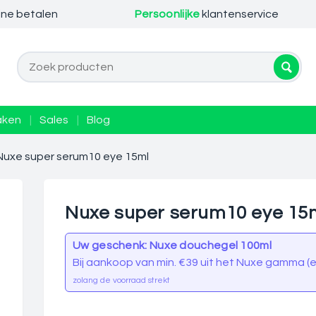
ine betalen
Persoonlijke
klantenservice
aken
|
Sales
|
Blog
Nuxe super serum10 eye 15ml
Nuxe super serum10 eye 15
Uw geschenk: Nuxe douchegel 100ml
Bij aankoop van min. €39 uit het Nuxe gamma (ex
zolang de voorraad strekt