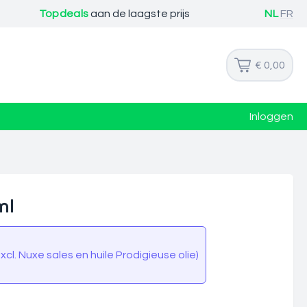
Topdeals
aan de laagste prijs
NL
FR
€ 0,00
Inloggen
ml
cl. Nuxe sales en huile Prodigieuse olie)