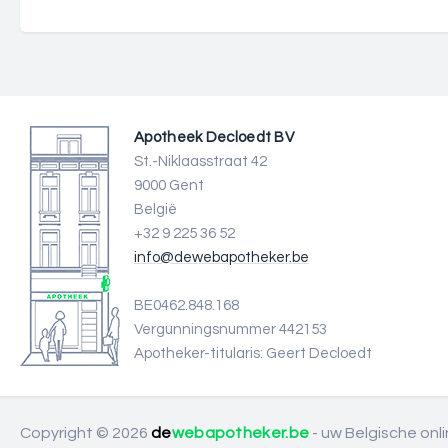
Apotheek Decloedt BV
St.-Niklaasstraat 42
9000 Gent
België
+32 9 225 36 52
info@dewebapotheker.be
BE0462.848.168
Vergunningsnummer 442153
Apotheker-titularis: Geert Decloedt
Copyright © 2026
de
webapotheker.be
- uw Belgische on