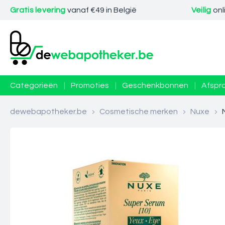
Gratis levering
vanaf €49 in België
Veilig
onl
Categorieën
|
Promoties
|
Geschenkbonnen
|
Afspr
dewebapotheker.be
>
Cosmetische merken
>
Nuxe
>