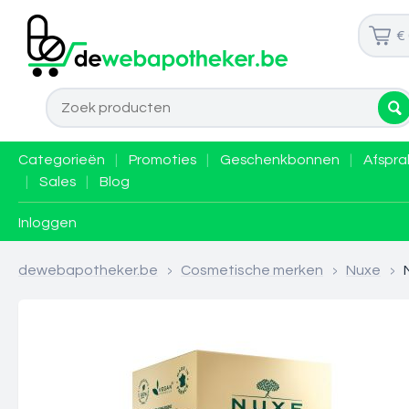
€
Categorieën
|
Promoties
|
Geschenkbonnen
|
Afspra
|
Sales
|
Blog
Inloggen
dewebapotheker.be
>
Cosmetische merken
>
Nuxe
>