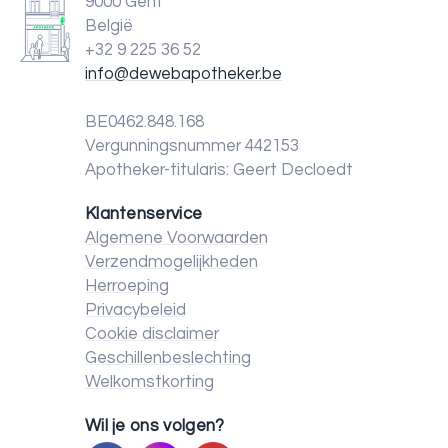
9000 Gent
België
+32 9 225 36 52
info@dewebapotheker.be
BE0462.848.168
Vergunningsnummer 442153
Apotheker-titularis: Geert Decloedt
Klantenservice
Algemene Voorwaarden
Verzendmogelijkheden
Herroeping
Privacybeleid
Cookie disclaimer
Geschillenbeslechting
Welkomstkorting
Wil je ons volgen?