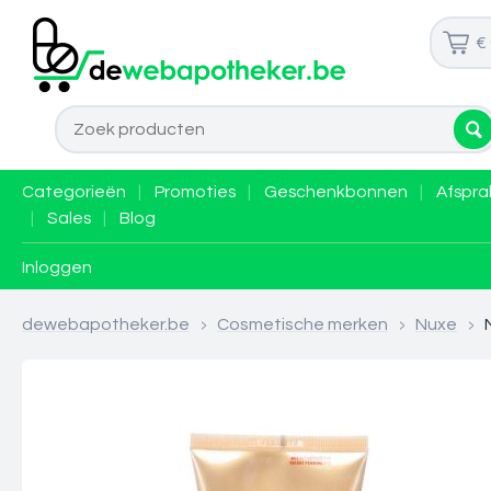
€
Categorieën
|
Promoties
|
Geschenkbonnen
|
Afspra
|
Sales
|
Blog
Inloggen
dewebapotheker.be
>
Cosmetische merken
>
Nuxe
>